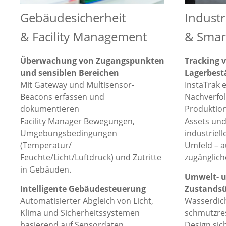
Gebäudesicherheit
Indust
& Facility Management
& Smar
Überwachung von Zugangspunkten
Tracking 
und sensiblen Bereichen
Lagerbes
Mit Gateway und Multisensor-
InstaTrak 
Beacons erfassen und
Nachverfo
dokumentieren
Produktion
Facility Manager Bewegungen,
Assets un
Umgebungsbedingungen
industriell
(Temperatur/
Umfeld – 
Feuchte/Licht/Luftdruck) und Zutritte
zugänglich
in Gebäuden.
Umwelt- 
Intelligente Gebäudesteuerung
Zustands
Automatisierter Abgleich von Licht,
Wasserdic
Klima und Sicherheitssystemen
schmutzre
basierend auf Sensordaten.
Design sic