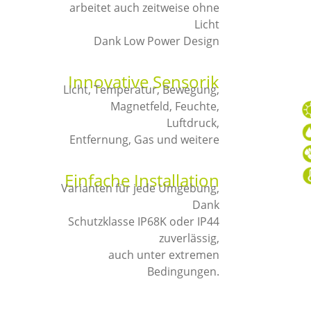
arbeitet auch zeitweise ohne
Licht
Dank Low Power Design
Innovative Sensorik
Licht, Temperatur, Bewegung,
Magnetfeld, Feuchte,
Luftdruck,
Entfernung, Gas und weitere
Einfache Installation
Varianten für jede Umgebung,
Dank
Schutzklasse IP68K oder IP44
zuverlässig,
auch unter extremen
Bedingungen.