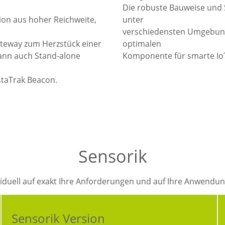
Die robuste Bauweise und 
ion aus hoher Reichweite,
unter
verschiedensten Umgebung
ateway zum Herzstück einer
optimalen
ann auch Stand-alone
Komponente für smarte IoT
staTrak Beacon.
Sensorik
ividuell auf exakt Ihre Anforderungen und auf Ihre Anwendu
Sensorik Version