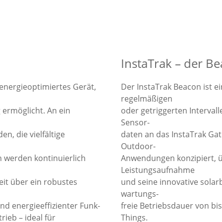
InstaTrak – der B
 energieoptimiertes Gerät,
Der InstaTrak Beacon ist e
regelmäßigen
 ermöglicht. An ein
oder getriggerten Intervall
Sensor-
, die vielfältige
daten an das InstaTrak Gate
Outdoor-
 werden kontinuierlich
Anwendungen konzipiert, ü
Leistungsaufnahme
it über ein robustes
und seine innovative solar
wartungs-
d energieeffizienter Funk-
freie Betriebsdauer von bis
rieb – ideal für
Things.