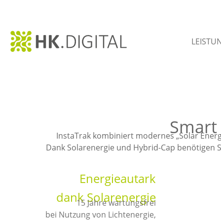
LEISTU
Smart 
InstaTrak kombiniert modernes „Solar Energ
Dank Solarenergie und Hybrid-Cap benötigen Si
Energieautark
dank Solarenergie
15 Jahre wartungsfrei
bei Nutzung von Lichtenergie,