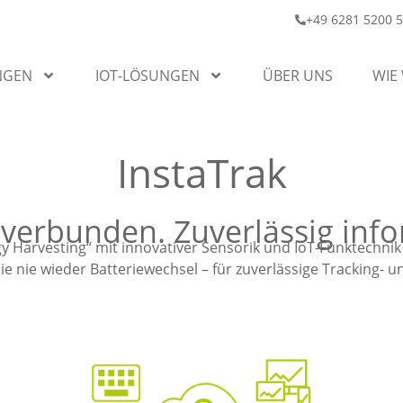
+49 6281 5200 
NGEN
IOT-LÖSUNGEN
ÜBER UNS
WIE
InstaTrak
verbunden. Zuverlässig info
y Harvesting“ mit innovativer Sensorik und IoT-Funktechnik
e nie wieder Batteriewechsel – für zuverlässige Tracking-