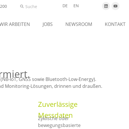
DE
EN
5200
 WIR ARBEITEN
JOBS
NEWSROOM
KONTAKT
rmiert.
 (NB-IoT, GNSS sowie Bluetooth-Low-Energy).
 und Monitoring-Lösungen, drinnen und draußen.
Zuverlässige
Messdaten
Zyklische oder
bewegungsbasierte