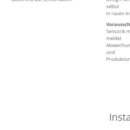
selbst
in rauen 
Voraussc
Sensorik m
meldet
Abweichung
und
Produktio
Inst