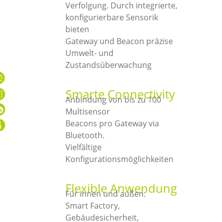
Verfolgung. Durch integrierte,
konfigurierbare Sensorik
bieten
Gateway und Beacon präzise
Umwelt- und
Zustandsüberwachung
Smarte Connectivity
Anbindung von bis zu 100
Multisensor
Beacons pro Gateway via
Bluetooth.
Vielfältige
Konfigurationsmöglichkeiten
Flexible Anwendung
Für innen und außen:
Smart Factory,
Gebäudesicherheit,