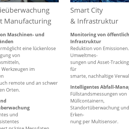
rieüberwachung
Smart City
t Manufacturing
& Infrastruktur
von Maschinen- und
Monitoring von öffentlic
tänden
Infrastruktur
ermöglicht eine lückenlose
Reduktion von Emissionen.
lgung von
Umweltmes-
smitteln,
sungen und Asset-Tracking
d Werkzeugen im
für
en
smarte, nachhaltige Verwa
auch remote und an schwer
Intelligentes Abfall-Man
en Orten.
Füllstandsmessungen von
und
Müllcontainern,
überwachung
Standortüberwachung und
htes und
Erken-
sistentes
nung per Multisensor.
hert präzise Messdaten