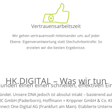
Vertrauensarbeitszeit
Wir gehen vertrauensvoll miteinander um, auf jeder
Ebene. Eigenverantwortung statt Stechuhrkontrolle: So
erzielen wir die besten Ergebnisse.
HK.DIGITAL – Was wir tun
nden einen einen schnellen, effektiven Einst
ündet. Unsere DNA jedoch ist absolut intakt – basierend a
IC GmbH (Paderborn), Hoffmann + Krippner GmbH & Co. KG
ct One Digital AG (Frankfurt am Main). Etablierte Untern