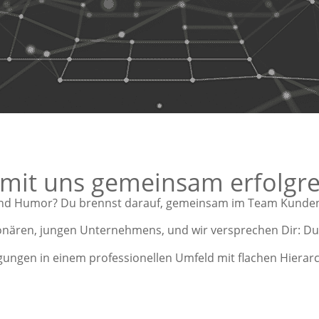
Ich bin HK.D
 mit uns gemeinsam erfolgre
 und Humor? Du brennst darauf, gemeinsam im Team Kunden
Seit mehreren Jahrzehnten
unterschiedlichen Sales-,
onären, jungen Unternehmens, und wir versprechen Dir: Du b
geschäftsführenden Posit
Entwicklung von Technol
gungen in einem professionellen Umfeld mit flachen Hiera
Als Chief Sales Officer fre
besonders, dass wir bei H
partnerschaftlich zusamm