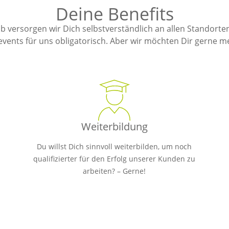
uns aufeinander verlasse
Deine Benefits
So holen wir für unsere K
heraus.
lb versorgen wir Dich selbstverständlich an allen Standort
Thomas Krekeler
ents für uns obligatorisch. Aber wir möchten Dir gerne me
Chief Sales Officer
Weiterbildung
Du willst Dich sinnvoll weiterbilden, um noch
qualifizierter für den Erfolg unserer Kunden zu
arbeiten? – Gerne!