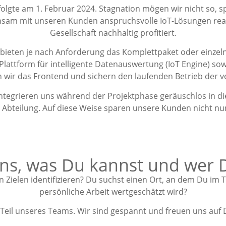
lgte am 1. Februar 2024. Stagnation mögen wir nicht so,
nsam mit unseren Kunden anspruchsvolle IoT-Lösungen realis
Gesellschaft nachhaltig profitiert.
d bieten je nach Anforderung das Komplettpaket oder einzel
-Plattform für intelligente Datenauswertung (IoT Engine) s
n wir das Frontend und sichern den laufenden Betrieb der v
ntegrieren uns während der Projektphase geräuschlos in d
 Abteilung. Auf diese Weise sparen unsere Kunden nicht nu
uns, was Du kannst und wer D
n Zielen identifizieren? Du suchst einen Ort, an dem Du im
persönliche Arbeit wertgeschätzt wird?
 Teil unseres Teams. Wir sind gespannt und freuen uns auf