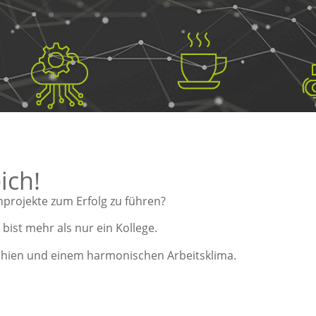
IGITAL
ich!
projekte zum Erfolg zu führen?
 begleite ich in
 Marketing- und
ist mehr als nur ein Kollege.
ionen die
ogieunternehmen.
rchien und einem harmonischen Arbeitsklima.
ut es mich ganz
K.DIGITAL
enarbeiten und