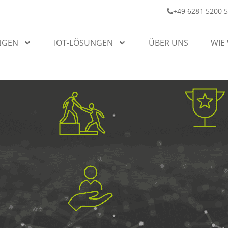
+49 6281 5200 
NGEN
IOT-LÖSUNGEN
ÜBER UNS
WIE