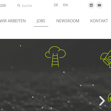
DE
EN
5200
 WIR ARBEITEN
JOBS
NEWSROOM
KONTAKT