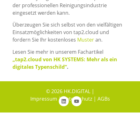
der professionellen Reinigungsindustrie
eingesetzt werden kann.
Überzeugen Sie sich selbst von den vielfältigen
Einsatzmöglichkeiten von tap2.cloud und
fordern Sie Ihr kostenloses
Muster
an.
Lesen Sie mehr in unserem Fachartikel
„tap2.cloud von HK SYSTEMS: Mehr als ein
digitales Typenschild“
.
© 2026 HK.DIGITAL |
Impressum
|
Datenschutz
|
AGBs