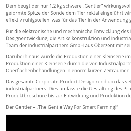
Dem beugt der nur 1,2 kg schwere „Gentler“ wirkungsvoll
geformte Spitze der Sonde dem Tier rektal eingeführt w
effektiv ruhigstellen, was für das Tier in der Anwendung g
Für die elektronische und mechanische Entwicklung des 
Designentwicklung, die Artikelkonstruktion und Industri
Team der Industrialpartners GmbH aus Oberzent mit sei
Darüberhinaus wurde die Produktion einer Kleinserie im 
Produktion einer Kleinserie durch die von Industrialpa
Oberflächenbehandlungen in enorm kurzen Zeiträumen re
Das gesamte Corporate-Product-Design rund um das vete
industrialpartners. Dies umfasste die Gestaltung des P
Produktbroschüre bis zur Entwickung und Produktion d
Der Gentler – „The Gentle Way For Smart Farming!”