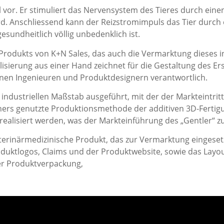
 vor. Er stimuliert das Nervensystem des Tieres durch ein
ird. Anschliessend kann der Reizstromimpuls das Tier durc
esundheitlich völlig unbedenklich ist.
Produkts von K+N Sales, das auch die Vermarktung dieses i
alisierung aus einer Hand zeichnet für die Gestaltung des E
nen Ingenieuren und Produktdesignern verantwortlich.
industriellen Maßstab ausgeführt, mit der der Markteintrit
rtners genutzte Produktionsmethode der additiven 3D-Fertig
alisiert werden, was der Markteinführung des „Gentler“ z
rinärmedizinische Produkt, das zur Vermarktung eingesetz
roduktlogos, Claims und der Produktwebsite, sowie das Layo
er Produktverpackung,