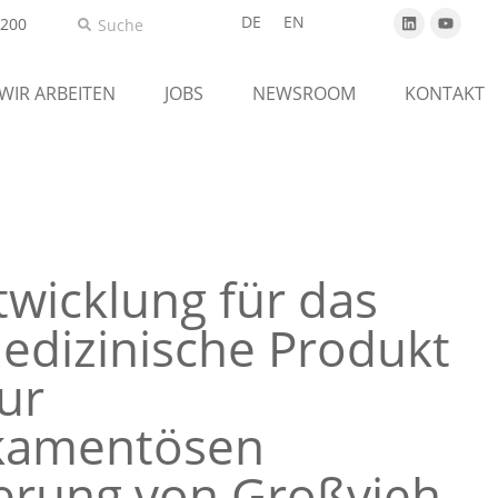
DE
EN
5200
 WIR ARBEITEN
JOBS
NEWSROOM
KONTAKT
wicklung für das
edizinische Produkt
ur
kamentösen
erung von Großvieh.